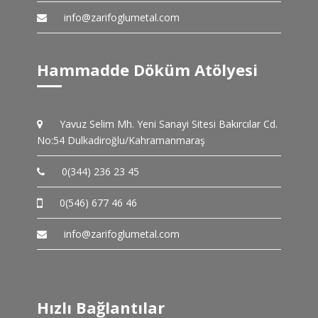
info@zarifoglumetal.com
Hammadde Döküm Atölyesi
Yavuz Selim Mh. Yeni Sanayi Sitesi Bakırcılar Cd.
No:54 Dulkadiroğlu/Kahramanmaraş
0(344) 236 23 45
0(546) 677 46 46
info@zarifoglumetal.com
Hızlı Bağlantılar