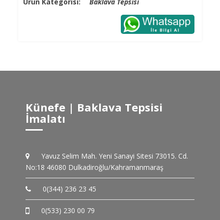
Ürün Kategorisi:
Baklava Tepsisi
Künefe | Baklava Tepsisi
İmalatı
Yavuz Selim Mah. Yeni Sanayi Sitesi 73015. Cd.
No:18 46080 Dulkadiroğlu/Kahramanmaraş
0(344) 236 23 45
0(533) 230 00 79