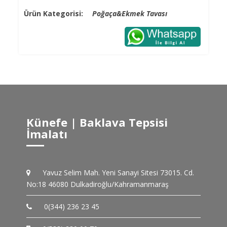
Ürün Kategorisi:
Poğaça&Ekmek Tavası
Künefe | Baklava Tepsisi
İmalatı
Yavuz Selim Mah. Yeni Sanayi Sitesi 73015. Cd.
No:18 46080 Dulkadiroğlu/Kahramanmaraş
0(344) 236 23 45