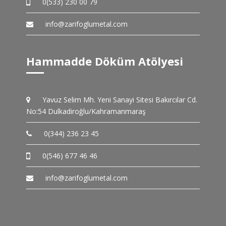
0(533) 230 00 79
info@zarifoglumetal.com
Hammadde Döküm Atölyesi
Yavuz Selim Mh. Yeni Sanayi Sitesi Bakırcılar Cd.
No:54 Dulkadiroğlu/Kahramanmaraş
0(344) 236 23 45
0(546) 677 46 46
info@zarifoglumetal.com