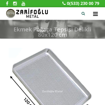
0(533) 230 00 79
x
Ekmek Poğaça Tepsisi Delikli
80x120 cm