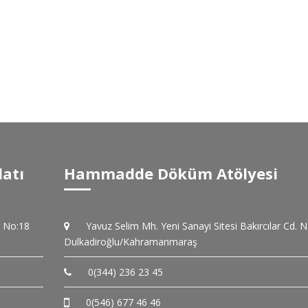
latı
Hammadde Döküm Atölyesi
. No:18
Yavuz Selim Mh. Yeni Sanayi Sitesi Bakırcılar Cd. 
Dulkadiroğlu/Kahramanmaraş
0(344) 236 23 45
0(546) 677 46 46