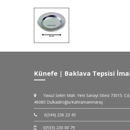
Künefe | Baklava Tepsisi İma
Yavuz Selim Mah. Yeni Sanayi Sitesi 73015. Cd
46080 Dulkadiroğlu/Kahramanmaraş
0(344) 236 23 45
0(533) 230 00 79