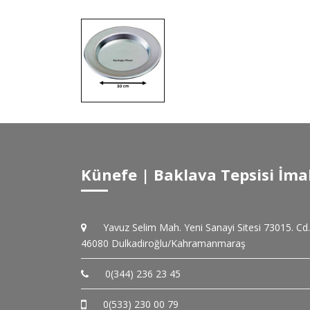
Künefe | Baklava Tepsisi İma
Yavuz Selim Mah. Yeni Sanayi Sitesi 73015. Cd
46080 Dulkadiroğlu/Kahramanmaraş
0(344) 236 23 45
0(533) 230 00 79