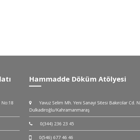
latı
Hammadde Döküm Atölyesi
. No:18
Yavuz Selim Mh. Yeni Sanayi Sitesi Bakırcılar Cd. 
Dulkadiroğlu/Kahramanmaraş
0(344) 236 23 45
0(546) 677 46 46